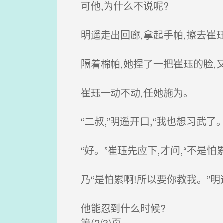
可他,为什么不说呢?
明遥走出回廊,拿起手帕,擦去崔
隔着棉帕,她捏了一把崔珏的脸,
崔珏一动不动,任她施为。
“二叔,”明遥开口,“我也想习武了。
“好。”崔珏先应下,才问,“不是怕
乃“是怕累啊!所以要你教我。”明遥
他能忍到什么时候?
第(2/3)页