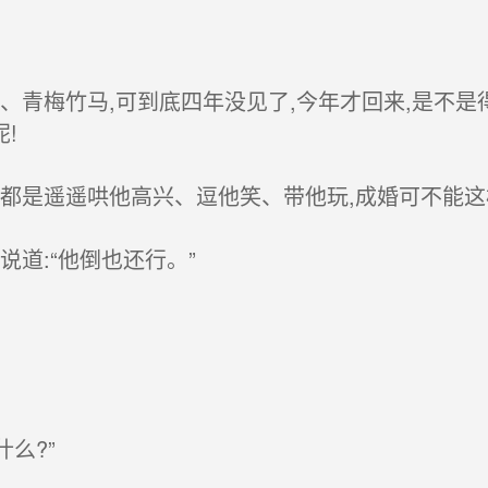
青梅竹马,可到底四年没见了,今年才回来,是不是
!
都是遥遥哄他高兴、逗他笑、带他玩,成婚可不能这
道:“他倒也还行。”
么?”