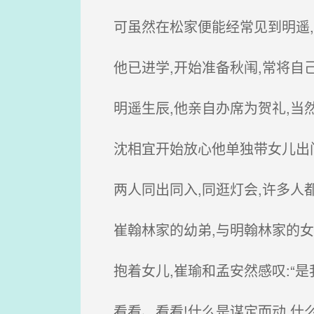
可虽然在松家便能经常见到明遥,
他已进学,开始准备秋闱,常将自
明遥生辰,他亲自办席为贺礼,当
沈相宜开始放心他单独带女儿出
两人同出同入,同逛灯会,许多人都
崔翰林家的幼弟,与明翰林家的女
抱着女儿,崔瑜和孟安然感叹:“是
看看、看看!什么是谋定而动,什么