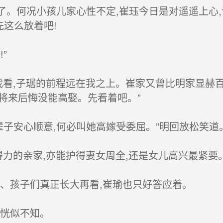
了。何况小孩儿家心性不定,崔珏今日是对遥遥上心
先这么放着吧!
”
但我看,子琚的前程远在我之上。崔家又曾比明家显赫百
将来后悔没能高娶。先看着吧。”
子安心顺意,何必叫她高嫁受委屈。”明回放松笑道
力的亲家,亦能护得妻女周全,还是女儿高兴最紧要
、孩子们真正长大再看,崔瑜也只好答应着。
恍似不知。