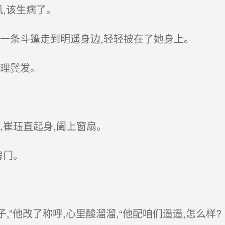
,该生病了。
一条斗篷走到明遥身边,轻轻披在了她身上。
理鬓发。
崔珏直起身,阖上窗扇。
房门。
,”他改了称呼,心里酸溜溜,“他配咱们遥遥,怎么样?