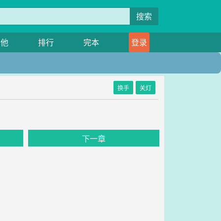
搜索
其他
排行
完本
登录
换手
关灯
下一章