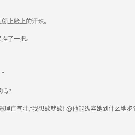
珏额上脸上的汗珠。
又捏了一把。
”
累吗?
理直气壮,“我想歇就歇!”@他能纵容她到什么地步