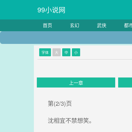
99小说网
首页
玄幻
武侠
都
字体
大
中
小
上一章
第(2/3)页
沈相宜不禁想笑。