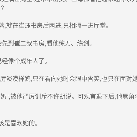
?
,就在崔珏书房后两进,只相隔一进厅堂。
会先到崔二叔书房,看他练刀、练剑。
已经像个成年人了。
淡漠样貌,只在看向她时会眼中含笑,也只在面对她
”,被他严厉训斥不许胡说。可观言退下后,他唇角弯
该是喜欢她的。