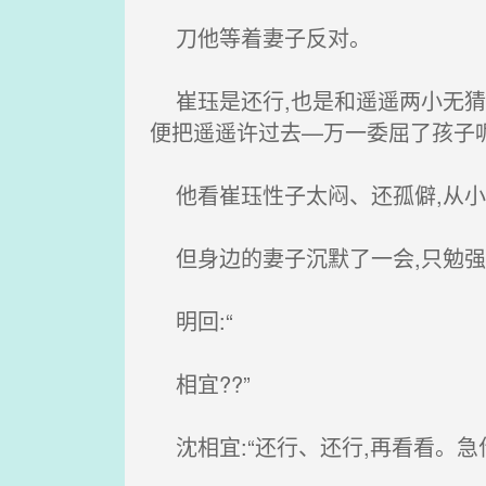
刀他等着妻子反对。
崔珏是还行,也是和遥遥两小无猜、
便把遥遥许过去—万一委屈了孩子呢
他看崔珏性子太闷、还孤僻,从小
但身边的妻子沉默了一会,只勉强说
明回:“
相宜??”
沈相宜:“还行、还行,再看看。急什