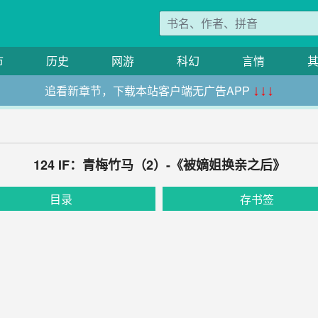
市
历史
网游
科幻
言情
追看新章节，下载本站客户端无广告APP
↓↓↓
124 IF：青梅竹马（2）-《被嫡姐换亲之后》
目录
存书签