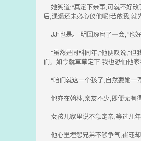
她笑道:“真定下亲事,可就不好改
后,遥遥还未必心仪他呢!若依我,就
JJ“也是。”明回琢磨了一会,“也好!
“虽然是同科同年,”他便叹说,“
们。如今就草草定下,我也恐怕他家
“咱们就这一个孩子,自然要她一辈
他亦在翰林,亲友不少,即便无有得
女孩儿家里说不急定亲,等过几年
他心里埋怨兄弟不够争气,崔珏却