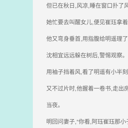
但已在秋日,风凉,睡在窗口扑了风
她忙要去叫醒女儿,便见崔珏拿着
他又弯身垂首,用指腹给明遥理了
沈相宜远远躲在树后,警惕观察。
用袖子挡着风,看了明遥有小半刻,
又不过片时,他握着一卷书,走出
当夜。
明回问妻子,“你看,阿珏崔珏那小子