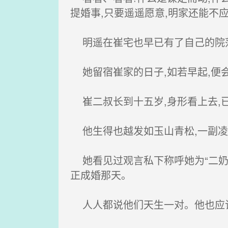
提婚事,只要遥遥愿意,明家还能不应
明遥在崔宅也早已有了自己的院落
她留宿崔家的日子,如若早起,便
崔二叔长到十五岁,身形看上去,
他生得也越发如玉山青松,一副凌厉
她看见过观言私下称呼她为“二奶奶
正成婚那天。
人人都说他们天生一对。他也应