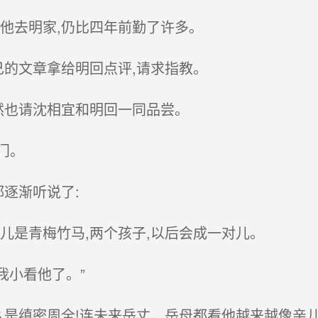
他去明家,仍比四年前勤了许多。
己的文章拿给明回点评,请求指教。
然也请沈相宜和明回一同品尝。
门。
逐渐听说了:
儿是青梅竹马,两个孩子,以后会成一对儿。
我小看他了。”
是缜密周全!连未来岳丈、岳母都看他越来越像亲儿