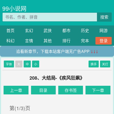
99小说网
搜索
首页
玄幻
武侠
都市
历史
网游
科幻
言情
其他
排行
完本
登录
追看新章节，下载本站客户端无广告APP
↓↓↓
字体
大
中
小
换手
关灯
208、大结局-《疾风狂飙》
上一章
目录
存书签
下一章
第(1/3)页