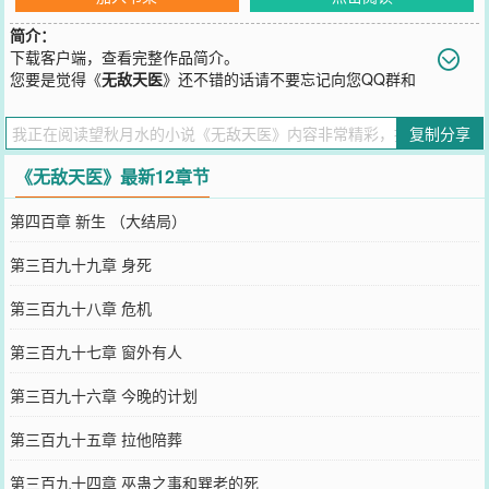
简介：
下载客户端，查看完整作品简介。
您要是觉得《
无敌天医
》还不错的话请不要忘记向您QQ群和
微博微信里的朋友推荐哦！
复制分享
《无敌天医》最新12章节
第四百章 新生 （大结局）
第三百九十九章 身死
第三百九十八章 危机
第三百九十七章 窗外有人
第三百九十六章 今晚的计划
第三百九十五章 拉他陪葬
第三百九十四章 巫蛊之事和巽老的死