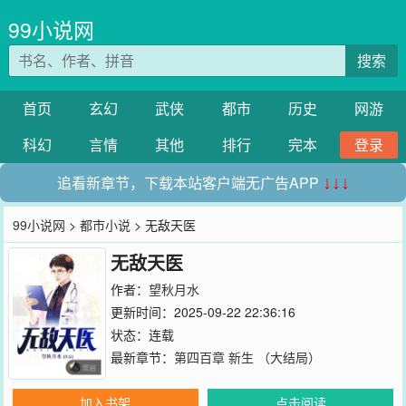
99小说网
搜索
首页
玄幻
武侠
都市
历史
网游
科幻
言情
其他
排行
完本
登录
追看新章节，下载本站客户端无广告APP
↓↓↓
99小说网
>
都市小说
> 无敌天医
无敌天医
作者：
望秋月水
更新时间：2025-09-22 22:36:16
状态：连载
最新章节：
第四百章 新生 （大结局）
加入书架
点击阅读