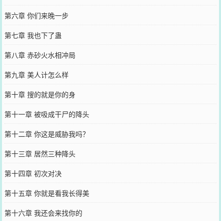
第六章 你们来晚一步
第七章 我也下了蛊
第八章 赤砂火水相冲局
第九章 美人计怎么样
第十章 搜的就是你的身
第十一章 被吸成干尸的降头
第十二章 你这是威胁我吗？
第十三章 居然三种降头
第十四章 初次对决
第十五章 你就是看我长得美
第十六章 我还会来找你的