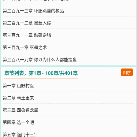
第三百九十三章 环肥燕瘦的极品
第三百九十二章 黑丝入侵
第三百九十一章 触碰逆鳞
第三百九十章 巫蛊之术
第三百八十九章 你以为什么人都能接盘
章节列表，第1章~ 100章/共401章
倒序
第一章 山野村医
第二章 卷土重来
第三章 四象镇龙局
第四章 选一个吧
第五章 诡门十三针