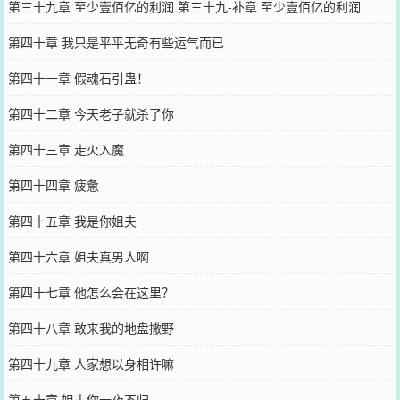
第三十九章 至少壹佰亿的利润 第三十九-补章 至少壹佰亿的利润
第四十章 我只是平平无奇有些运气而已
第四十一章 假魂石引蛊！
第四十二章 今天老子就杀了你
第四十三章 走火入魔
第四十四章 疲惫
第四十五章 我是你姐夫
第四十六章 姐夫真男人啊
第四十七章 他怎么会在这里？
第四十八章 敢来我的地盘撒野
第四十九章 人家想以身相许嘛
第五十章 姐夫你一夜不归