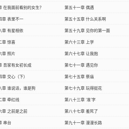
章 在我面前看别的女生？
第五十一章 偶遇
四章 表里不一
第五十五章 什么关系啊
八章 有星相依
第五十九章 见你的第一面
二章 惊喜
第六十三章 上学
六章 照片
第六十七章 让我抱
章 吾家有女初长成
第七十一章 遇见你
四章 交心（下）
第七十五章 祭庙
八章 谁说话，谁是狗
第七十九章 玩得挺花
二章 牵红线
第八十三章 ‘准’字
六章 之前是之前
第八十七章 羞死了
章 串台
第九十一章 漫漫长路