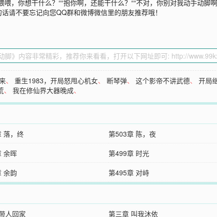
喂，你想干什么？““抱你啊，还能干什么？““不对，你别对我动手动脚啊
的话请不要忘记向您QQ群和微博微信里的朋友推荐哦！
来
、
重生1983，开局怒甩心机女
、
断琴弹
、
这个影帝不讲武德
、
开局
荒
、
我在修仙界大器晚成
、
章 落，终
第503章 陈，夜
章 余晖
第499章 时光
章 余韵
第495章 对峙
 带人回家
第三章 叫我沐依