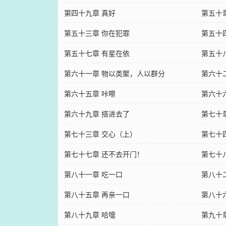
第四十九章 真好
第五十
第五十三章 你在犯罪
第五十
第五十七章 有星在依
第五十
第六十一章 物以类聚，人以群分
第六十
第六十五章 咔嚓
第六十
第六十九章 搭进去了
第七十
第七十三章 交心（上）
第七十
第七十七章 还不去开门！
第七十
第八十一章 吃一口
第八十
第八十五章 再亲一口
第八十
第八十九章 哈嚏
第九十