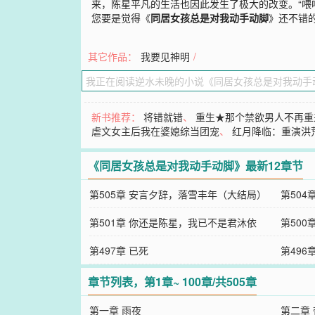
来，陈星平凡的生活也因此发生了极大的改变。“喂喂
您要是觉得《
同居女孩总是对我动手动脚
》还不错
其它作品：
我要见神明
/
新书推荐：
将错就错
、
重生★那个禁欲男人不再重
虐文女主后我在婆媳综当团宠
、
红月降临：重演洪
《同居女孩总是对我动手动脚》最新12章节
第505章 安言夕辞，落雪丰年（大结局）
第504
第501章 你还是陈星，我已不是君沐依
第500
第497章 已死
第496
章节列表，第1章~ 100章/共505章
第一章 雨夜
第二章