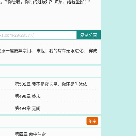
。”“你管我，你打的过我吗？陈星，给我坐好！“
复制分享
继承一座废弃宗门
、
末世：我的房车无限进化
、
穿成
第502章 我不是夜长星，你还是叫沐依
第498章 终末
第494章 无间
倒序
第四章 命中注定