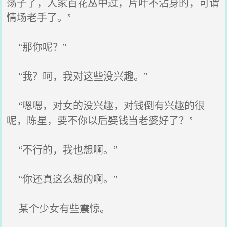
荡子了，人家百花丛中过，片叶不沾身的，可谓
情场老手了。”
“那你呢？”
“我？呵，我对这些没兴趣。”
“嗯嗯，对女的没兴趣，对钱倒有兴趣的很
呢，陈星，要不你以后娶钱当老婆好了？”
“不行的，我也想啊。”
“你还真这么想的啊。”
某个少女有些震惊。