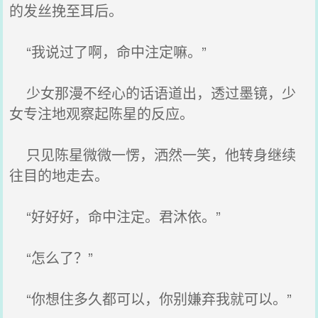
的发丝挽至耳后。
“我说过了啊，命中注定嘛。”
少女那漫不经心的话语道出，透过墨镜，少
女专注地观察起陈星的反应。
只见陈星微微一愣，洒然一笑，他转身继续
往目的地走去。
“好好好，命中注定。君沐依。”
“怎么了？”
“你想住多久都可以，你别嫌弃我就可以。”