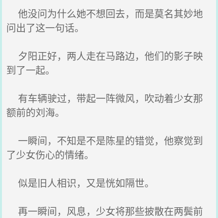
他没问为什么她不想回去，而是莫名其妙地
问出了这一句话。
夕阳正好，两人走在马路边，他们的影子映
到了一起。
有车辆驶过，带起一阵微风，吹动着少女那
额前的刘海。
一瞬间，不知是不是陈星的错觉，他察觉到
了少女伤心的情绪。
似是旧人相识，又是恍如隔世。
再一瞬间，风息，少女将那些披散在两鬓前