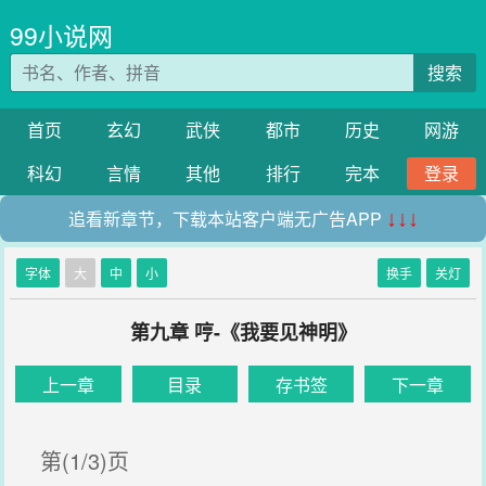
99小说网
搜索
首页
玄幻
武侠
都市
历史
网游
科幻
言情
其他
排行
完本
登录
追看新章节，下载本站客户端无广告APP
↓↓↓
字体
大
中
小
换手
关灯
第九章 哼-《我要见神明》
上一章
目录
存书签
下一章
第(1/3)页