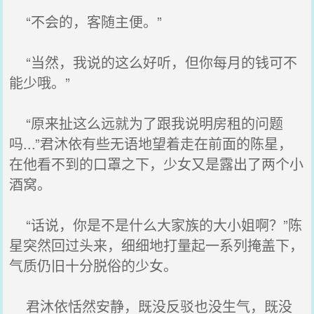
“不会的，客随主便。”
“当然，我说的这么好听，但你每月的钱可不
能少哦。”
“原来扯这么远就为了跟我说明房租的问题
吗...”君沐依有些无语地望着走在前面的陈星，
在他看不到的口罩之下，少女又是露出了两个小
酒窝。
“话说，你是不是什么大家族的大小姐啊？”陈
星突然回过头来，细细地打量起一系列掩盖下，
气质仍旧十分脱俗的少女。
君沐依恬然安静，既没反驳也没生气，既没