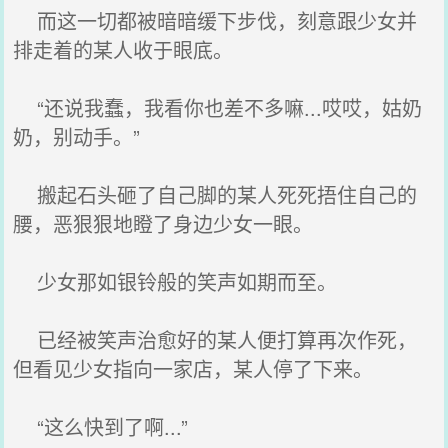
而这一切都被暗暗缓下步伐，刻意跟少女并
排走着的某人收于眼底。
“还说我蠢，我看你也差不多嘛...哎哎，姑奶
奶，别动手。”
搬起石头砸了自己脚的某人死死捂住自己的
腰，恶狠狠地瞪了身边少女一眼。
少女那如银铃般的笑声如期而至。
已经被笑声治愈好的某人便打算再次作死，
但看见少女指向一家店，某人停了下来。
“这么快到了啊...”