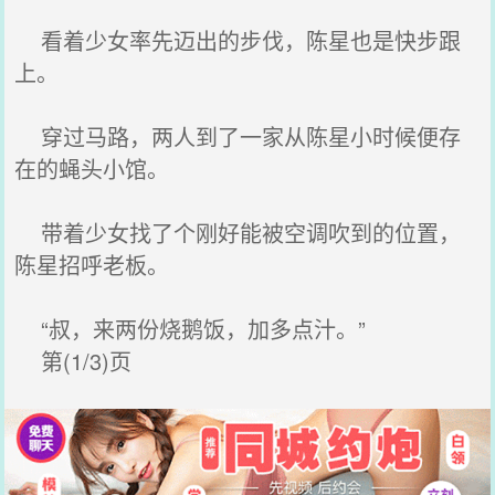
看着少女率先迈出的步伐，陈星也是快步跟
上。
穿过马路，两人到了一家从陈星小时候便存
在的蝇头小馆。
带着少女找了个刚好能被空调吹到的位置，
陈星招呼老板。
“叔，来两份烧鹅饭，加多点汁。”
第(1/3)页