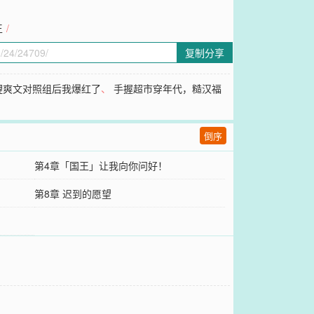
王
/
复制分享
鲤爽文对照组后我爆红了
、
手握超市穿年代，糙汉福
倒序
第4章「国王」让我向你问好！
第8章 迟到的愿望