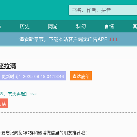
市
历史
网游
科幻
言情
追看新章节，下载本站客户端无广告APP
↓↓↓
座拉满
更新时间：2025-09-19 04:13:46
直达底部
鼎：苍天再起》~~~
阅读
不要忘记向您QQ群和微博微信里的朋友推荐哦！