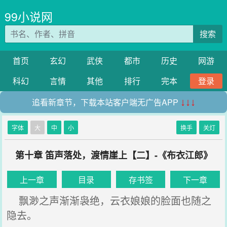
99小说网
搜索
首页
玄幻
武侠
都市
历史
网游
科幻
言情
其他
排行
完本
登录
追看新章节，下载本站客户端无广告APP
↓↓↓
字体
大
中
小
换手
关灯
第十章 笛声落处，渡情崖上【二】-《布衣江郎》
上一章
目录
存书签
下一章
飘渺之声渐渐袅绝，云衣娘娘的脸面也随之
隐去。