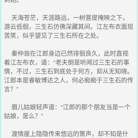
天海苍茫，天涯路远，一树菩提掩映之下，
游云低徊，三生石仿佛深藏其间。江左布衣面现
苦笑，似乎望见了三生石所在之处。
秦仲翁在江郎身边已然徘徊良久，此时直视
着江左布衣，道：“老夫倒是听闻过三生石的事
情，不过，三生石到底处于何方，却从无知晓。
江郎本是睿敏博达之人，何必痴痴于三生石的传
言？”
眉儿姑娘轻声道：“江郎的那个朋友当是一个
姑娘，是么？”
渡情崖上隐隐传来悠远的箫声，却不知是什