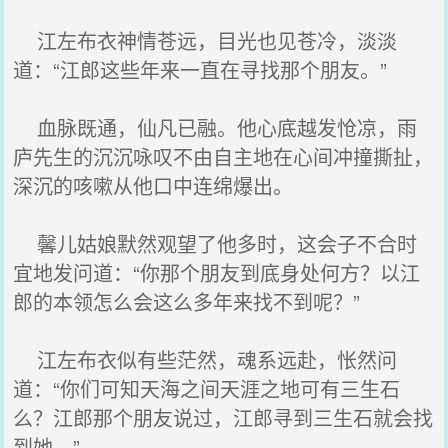
江左布衣神情苍远，目光也见苍冷，淡淡
道：“江郎这些年来一直在寻找那个朋友。”
血脉既通，仙凡已融。他心底越发怆凉，雨
庐先生的沉沉咏叹不由自主地在心间冲撞撕扯，
深沉的咳嗽从他口中连绵爆出。
馨儿姑娘默然观望了他多时，这会子不合时
宜地发问道：“你那个朋友到底身处何方？以江
郎的本领怎么会这么多年来找不到呢？”
江左布衣似有些茫然，魂系远赴，怅然问
道：“你们可知天海之间天涯之地可有三生石
么？江郎那个朋友说过，江郎寻到三生石就会找
到她。”