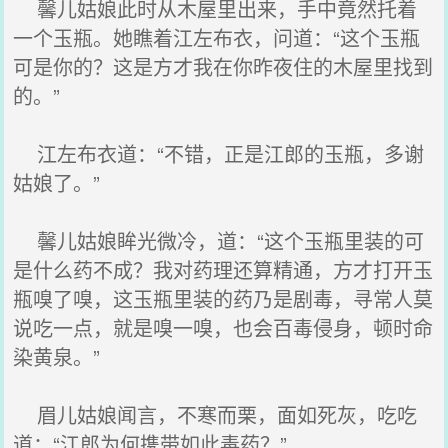
馨儿姑娘此时从木屋里出来，手中竟然托着
一个玉瓶。她瞧着江左布衣，问道：“这个玉瓶
可是你的？这是方才我在你昨夜住的木屋里找到
的。”
江左布衣道：“不错，正是江郎的玉瓶，多谢
姑娘了。”
馨儿姑娘眸光微冷，道：“这个玉瓶里装的可
是什么药不成？我对药理还算精通，方才打开玉
瓶嗅了嗅，这玉瓶里装的药乃是剧毒，寻常人莫
说吃一点，就是嗅一嗅，也会百毒侵身，顿时命
染黄泉。”
眉儿姑娘闻言，不寒而栗，面如死灰，吃吃
道：“江郎为何携带如此毒药？”