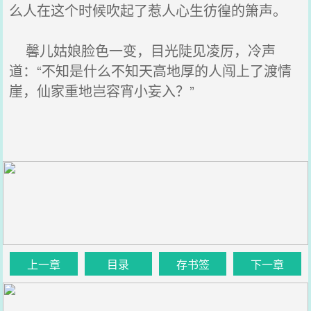
么人在这个时候吹起了惹人心生彷徨的箫声。
馨儿姑娘脸色一变，目光陡见凌厉，冷声
道：“不知是什么不知天高地厚的人闯上了渡情
崖，仙家重地岂容宵小妄入？”
上一章
目录
存书签
下一章