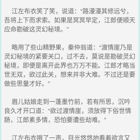
江左布衣笑了笑，说道：“路漫漫其修远兮，
吾将上下而求索。如果是冥冥早定，江郎便顺天
应命勘破这灵幻秘境。”
略用了些山精野果，秦仲翁道：“渡情崖乃是
灵幻秘境的紧要关口，过不去，莫说是勘破灵幻
秘境，即便是离开此界也万万不能。江郎才略当
世无双，欲过此关，想来并非大难。不过还是要
做些思量才好。”
眉儿姑娘走到一蓬墨竹前，若有所思，沉吟
良久才开口道：“欲过渡情崖，须放得下俗世情
肠，江郎素多情，恐怕要遭些劫难。”
江左布衣哦了一声，目光悠悠地看着欲言又