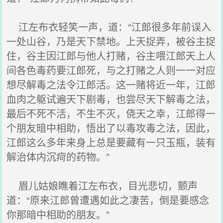
江左布衣轻笑一声，道：“江郎很多年前误入
一处山谷，乃是天下禁地。上天捉弄，被谷主捉
住，谷主因江郎与他人打赌，谷主喂江郎天上人
间各色毒药要江郎死，与之打赌之人则一一对应
想尽解毒之法令江郎活。这一赌将近一年，江郎
血肉之躯试遍天下剧毒，也尝尽天下解毒之法，
最后不死不活，不生不灭，侥天之幸，江郎得一
个朋友暗中相助，悟出了以毒攻毒之法，因此，
江郎这么多年来身上总是要藏有一只玉瓶，装有
解治体内沉疴的药物。”
眉儿姑娘瞧着江左布衣，目光悲切，颤声
道：“原来江郎曾遭遇如此之凄苦，倒是要感念
你那暗中相助的朋友。”