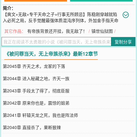
简介：
【爽文+无敌+专干天命之子+行事无所顾忌】陈稳刚穿越就陷
入必死之局，反手觉醒最强体质混沌序列体，外加金手指天命
大熔炉。你是荒古圣体，来自天命帝族？桀桀桀，给老子熔了他！你
其它作品：
有帝族背景还开挂，我无敌了！
/
镇世仙狱图
/
是万世重生者，来自始皇一族？桀桀桀，再老子熔了他！你是系统拥
有者，来自荒古世家？桀桀桀，来嘛，来嘛，全都是老子的……我管
复制分享
你来自什么势力，管你拥有什么金手指，统统都得成为我变强的养
分。比个人实力，不好意思，我陈稳就是无敌的。比背景？那更不好
《被问罪当天，无上帝族杀来》最新12章节
意思，我父族是天命帝族，我母族还是天命帝族。从这一刻开始，我
陈稳要一步一步走到最高！
第2045章 齐天之术，龙冢的下落
您要是觉得《
被问罪当天，无上帝族杀来
》还不错的话请不要忘记向
您QQ群和微博微信里的朋友推荐哦！
第2044章 进入秘藏之地，齐天一族
第2043章 手段太了得了，彻底臣服
第2042章 原来你也是，震惊的姐弟
第2041章 轩辕天龙之死，我也是阵法师
第2040章 直接杀了，果断狠辣