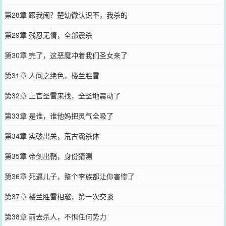
第28章 跟我闹？楚幼微认识不，我杀的
第29章 残忍无情，全部震杀
第30章 完了，这恶魔冲着我们圣女来了
第31章 人间之绝色，楼兰胜雪
第32章 上官圣雪来找，全圣地震动了
第33章 是谁，谁他妈把灵气全吸了
第34章 实破出关，荒古霸杀体
第35章 帝剑出鞘，身份猜测
第36章 死逼儿子，整个李族都让你害惨了
第37章 楼兰胜雪相邀，第一次交谈
第38章 前去杀人，不惧任何势力