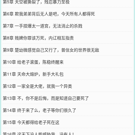
第5章 天空被撕裂了，残忍暴力至极
第6章 欺我弟弟背后无人是吧，今天所有人都得死
第7章 一手捏爆太一道宫，无法消止的杀戮
第8章 贱婢你罪该万死，内讧相互指责
第9章 楚幼微感觉自己又行了，普信女的世界很无敌
第10章 给老子滚蛋，陈稳终醒来
第11章 天命大熔炉，新手大礼包
第12章 一家全是大佬，就我一个异类
第13章 不，你不是后悔，而是知道自己要死了
第14章 终于来了么，老子等你们很久了
第15章 今天都得给老子死在这
第16章 这天下没人能威胁我，没有人！