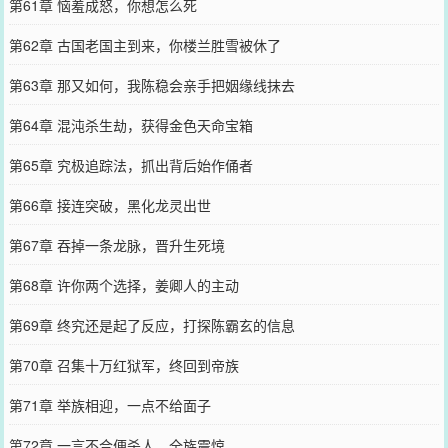
第61章 恼羞成怒，你想怎么死
第62章 古国老国主到来，你楼兰胜雪被休了
第63章 那又如何，我陈稳会亲手把姻缘线抹去
第64章 混沌杀生劫，获得金色天命宝箱
第65章 究极追踪法，抓出背后始作俑者
第66章 接连突破，黑化龙灵出世
第67章 吞掉一条龙脉，晋升生死境
第68章 许你两个选择，姜卿人的主动
第69章 终究还是起了反应，打探陈霸玄的信息
第70章 召集十万红狱军，终回到帝族
第71章 举族相迎，一点不给面子
第72章 一言不合便杀人，全族震惊