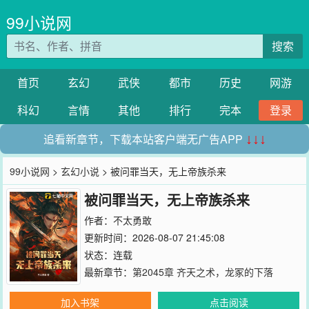
99小说网
搜索
首页
玄幻
武侠
都市
历史
网游
科幻
言情
其他
排行
完本
登录
追看新章节，下载本站客户端无广告APP
↓↓↓
99小说网
>
玄幻小说
> 被问罪当天，无上帝族杀来
被问罪当天，无上帝族杀来
作者：
不太勇敢
更新时间：2026-08-07 21:45:08
状态：连载
最新章节：
第2045章 齐天之术，龙冢的下落
加入书架
点击阅读