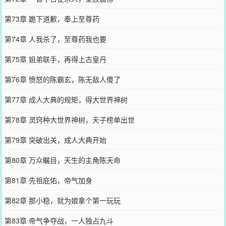
第73章 跪下道歉，奉上至尊药
第74章 人我杀了，至尊药我也要
第75章 姐弟联手，再得上古皇丹
第76章 愤怒的陈霸玄，陈无敌人傻了
第77章 成人大典的规矩，得大世界神树
第78章 灵窍种大世界神树，天子榜单出世
第79章 突破出关，成人大典开始
第80章 万众瞩目，天生的主角陈天命
第81章 先祖庇佑，帝气加身
第82章 那小稳，就为娘拿个第一玩玩
第83章 帝气争夺战，一人独占九斗