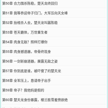
第50章 合力围杀陈稳，楚天龙终回归
第51章 我等恭迎帝子归门，大军压向天女峰
第52章 抬棺杀人去，楚天龙叫嚣陈稳
第53章 苍天霸体，万世重生者
第54章 肉身无敌？照样打爆你
第55章 肉身撼道器，帝骨终现身
第56章 一剑斩崩道器，展露无敌之姿
第57章 你到底是谁，被吓傻了的楚天龙
第58章 全军压上，恳请帝子出手
第59章 帝子？我他妈是假的
第60章 楚天龙身份暴露，楼兰胜雪羞愤欲绝