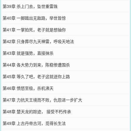
第39章 杀上门去，坠世重雷珠
第40章 一脚踏出无敌路，举世皆惊
第41章 一掌拍死，老子就是想抽你
第42章 只身葬尽九天神雷，呼吸天地法
第43章 就是强势，直接抹杀
第44章 各大势力到来，陈稳惨遭围杀
第45章 等久了吧，老子这就送你上路
第46章 愤怒至极，杀机沸天
第47章 力抗天王境而不败，仇怨进一步扩大
第48章 楚天龙的踪迹， 接受不朽传承
第49章 上古丹帝古河，觅得长生法