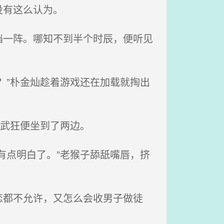
没有这么认为。
一阵。哪知不到半个时辰，便听见
？”朴金灿趁着游戏还在加载就掏出
番武狂便坐到了两边。
有点明白了。”老猴子舔舐嘴唇，挤
都不允许，又怎么会收男子做徒