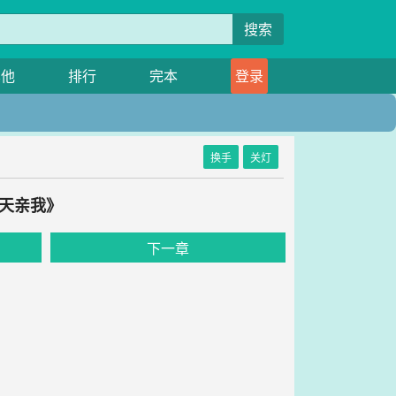
搜索
其他
排行
完本
登录
换手
关灯
天天亲我》
下一章