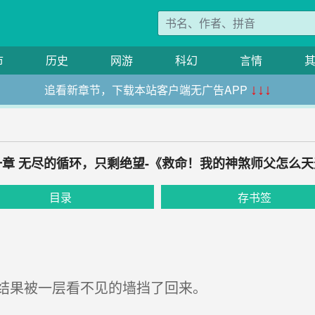
市
历史
网游
科幻
言情
追看新章节，下载本站客户端无广告APP
↓↓↓
章 无尽的循环，只剩绝望-《救命！我的神煞师父怎么
目录
存书签
结果被一层看不见的墙挡了回来。