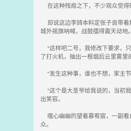
在这种残局之下，不少观众觉得破
却说这边李錡本料定张子良带着数
城外摇旗呐喊，战鼓擂得震天动地
“这样吧二号，我修改下要求，只
了打火机，抽出一根烟后云里雾里
“发生这种事，谁也不想，家主节
“这个是大圣爷给我说的，当初我
出笑容。
噬心幽幽的望着慕宥宸，一副看白
众。