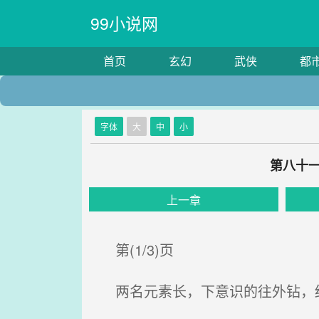
99小说网
首页
玄幻
武侠
都
字体
大
中
小
第八十一
上一章
第(1/3)页
两名元素长，下意识的往外钻，