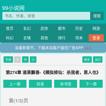
99小说网
搜索
首页
玄幻
武侠
都市
历史
网游
科幻
言情
其他
排行
完本
登录
追看新章节，下载本站客户端无广告APP
↓↓↓
字体
大
中
小
换手
关灯
第274章 道果飘香-《模拟修仙：杀我者，恩人也》
上一章
目录
存书签
下一章
第(1/3)页