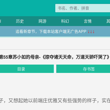
市
历史
网游
科幻
言情
追看新章节，下载本站客户端无广告APP
↓↓↓
第55章苏小如的母亲-《掠夺诸天天命，万道天骄吓哭了
目录
存书签
，又想起她以前端庄优雅又有些强势的样子，实