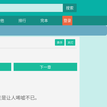
搜索
其他
排行
完本
登录
换手
关灯
》
下一章
在是让人唏嘘不已。