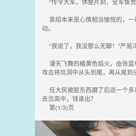
“传令大军，休整片刻，全军鱼贯
袁绍本来是心情相当愉悦的，一看
动。
“我说了，我没那么无聊！”严易
漫天飞舞的橘黄色焰火，由张蓝拳
攻击将坑洞中从头到尾，再从尾到
任大民被脏东西磨了后这一个多月
去念高中，钱谁出？
第(1/3)页