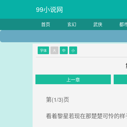
99小说网
首页
玄幻
武侠
都
字体
大
中
小
上一章
第(1/3)页
看着黎星若现在那楚楚可怜的样子