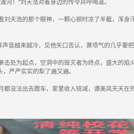
渡河！”刘天浩对着身边的传令兵呼喝道。
刘天浩的那个眼神，一颗心顿时凉了半截，浑身汗
泽声音越来越冷，见他矢口否认，萧项气的几乎要把
击处为起点，空洞中的毁灭者为终点，盛大的焰火
头，严严实实的犁了遍又遍。
都没法出去蹬车，家里收入锐减，谭美凤天天在外