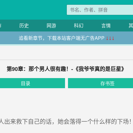
市
历史
网游
科幻
言情
追看新章节，下载本站客户端无广告APP
↓↓↓
第90章：那个男人很有趣！-《我爷爷真的是巨星》
目录
存书签
出来救下自己的话，她会落得一个什么样的下场