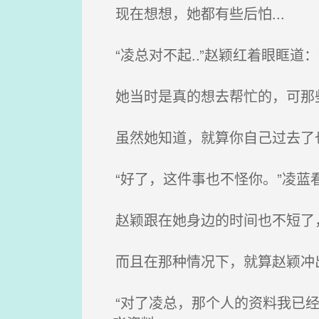
现在想想，她都有些后怕...
“凌总对不起..”赵颖红着眼眶道：“我
她当时是真的想去帮忙的，可那些
虽然她知道，就算你自己过去了也无
“好了，这件事也不怪你。”凌蓝
赵颖跟在她身边的时间也不短了
而且在那种情况下，就算赵颖冲出来
“对了凌总，那个人的资料我已经