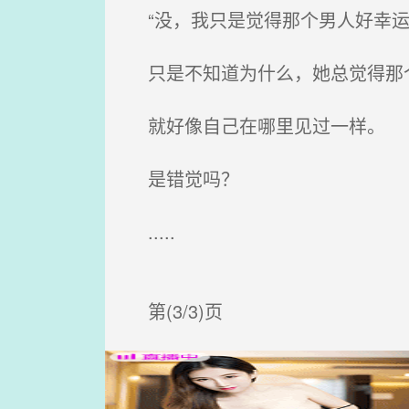
“没，我只是觉得那个男人好幸运
只是不知道为什么，她总觉得那
就好像自己在哪里见过一样。
是错觉吗？
.....
第(3/3)页