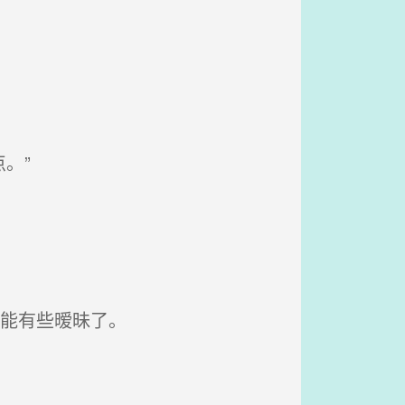
。”
能有些暧昧了。