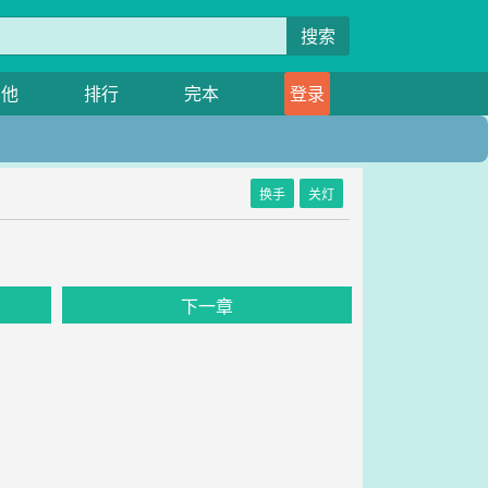
搜索
其他
排行
完本
登录
换手
关灯
下一章
！