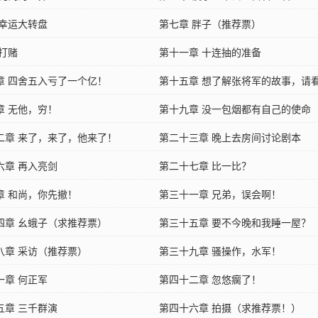
 幸运大转盘
第七章 胖子（推荐票）
 打赌
第十一章 十连抽的准备
章 四舍五入亏了一个亿！
第十五章 想了解张将军的故事，请
章 无他，穷！
第十九章 没一包烟都有自己的使命
二章 来了，来了，他来了！
第二十三章 晚上去房间讨论剧本
六章 再入亮剑
第二十七章 比一比？
章 和尚，你先撤！
第三十一章 兄弟，误会啊！
四章 幺蛾子（求推荐票）
第三十五章 要不今晚和我睡一屋？
八章 采访（推荐票）
第三十九章 骚操作，水军！
一章 何正军
第四十二章 忽悠瘸了！
五章 三千群演
第四十六章 拍摄（求推荐票！）