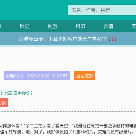
市
历史
网游
科幻
言情
追看新章节，下载本站客户端无广告APP
↓↓↓
更新时间：2026-03-22 10:01:55
直达底部
十七章 票房爆炸？
阅读
问你怎么看？”余二三抬头看了看天空：“我最近在筹拍一部战争题材的电影
最佳军旅导演，哦，对了，我好像还拍了几部科幻片，灾难片还有纪录片