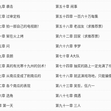
九章 袭击
第五十章 闹事
三章 过审定档
第五十四章 一百六十万每集
七章 拍一部自己的电视剧！
第五十八章 老战友（求推荐票）
一章 架在火上烤
第六十二章 回家（求推荐票）
五章 问
第六十六章 李梦
九章 袁朗
第七十章 A大队
三章 真的有光寒十九州的剑术！
第七十四章 抽奖的路上一定充满了
七章 从南瓜变成了削南瓜的
第七十八章 就这演戏场地，只能骗
二章 各个南瓜的表现
第八十三章 吴哲，伍六一
六章 选角
第八十七章 偶遇
章 第一天
第九十一章 三人