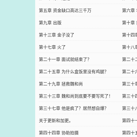
第五章 资金缺口高达三千万
第六章
第九章 出版
第十章
第十三章 金子没了
第十四
第十七章 火了
第十八
第二十一章 面试就结束了？
第二十
第二十五章 为什么盒饭里没有鸡腿？
第二十
第二十九章 拯救魏和尚
第三十
第三十三章 魏和尚到底要不要写死了！
第三十
第三十七章 他是疯了？居然想自爆？
第三十
关于更新和加更。
第四十
第四十四章 协助拍摄
第四十