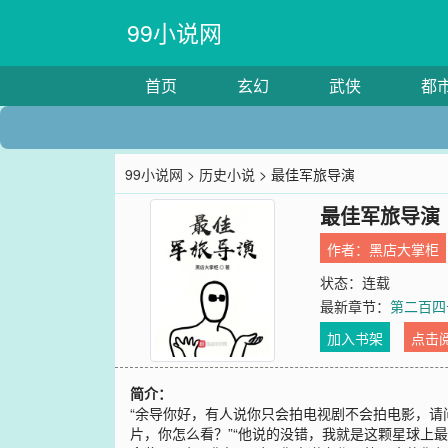
99小说网
首页
玄幻
武侠
都
99小说网
>
历史小说
> 最佳军旅导演
最佳军旅导演
作者：
黑店大掌柜
状态：连载
最新章节：
第二百四
加入书架
点击
简介：
“余导你好，有人说你只会拍电视剧不会拍电影，请
片，你怎么看？”“他说的没错，我就是这颗星球上