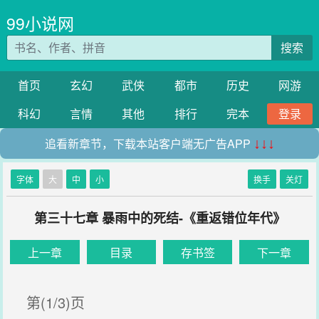
99小说网
搜索
首页
玄幻
武侠
都市
历史
网游
科幻
言情
其他
排行
完本
登录
追看新章节，下载本站客户端无广告APP
↓↓↓
字体
大
中
小
换手
关灯
第三十七章 暴雨中的死结-《重返错位年代》
上一章
目录
存书签
下一章
第(1/3)页