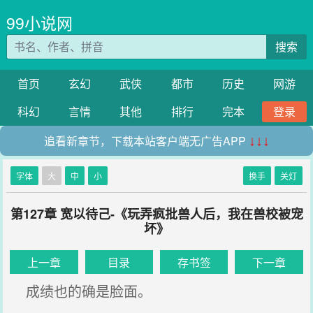
99小说网
搜索
首页
玄幻
武侠
都市
历史
网游
科幻
言情
其他
排行
完本
登录
追看新章节，下载本站客户端无广告APP
↓↓↓
字体
大
中
小
换手
关灯
第127章 宽以待己-《玩弄疯批兽人后，我在兽校被宠
坏》
上一章
目录
存书签
下一章
成绩也的确是脸面。