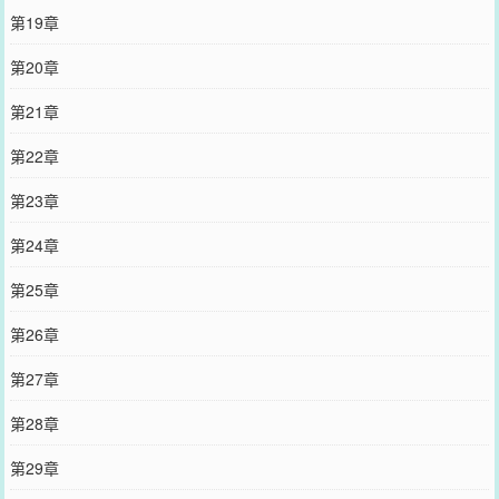
第19章
第20章
第21章
第22章
第23章
第24章
第25章
第26章
第27章
第28章
第29章