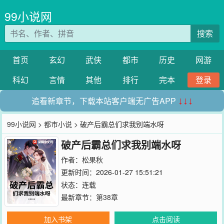
99小说网
搜索
首页
玄幻
武侠
都市
历史
网游
科幻
言情
其他
排行
完本
登录
追看新章节，下载本站客户端无广告APP
↓↓↓
99小说网
>
都市小说
> 破产后霸总们求我别端水呀
破产后霸总们求我别端水呀
作者：
松果秋
更新时间：2026-01-27 15:51:21
状态：连载
最新章节：
第38章
加入书架
点击阅读