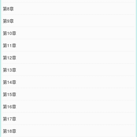
第8章
第9章
第10章
第11章
第12章
第13章
第14章
第15章
第16章
第17章
第18章