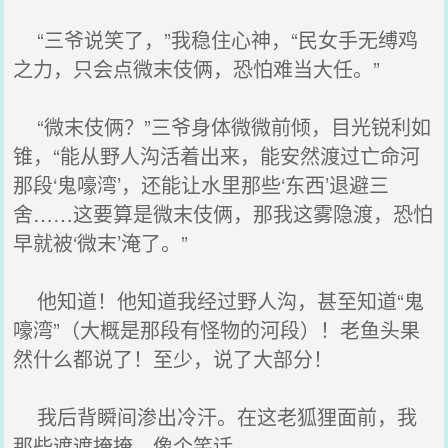
“三爷说笑了，”我稳住心神，“民女手无缚鸡
之力，只会点微末伎俩，恐怕难当大任。”
“微末伎俩？”三爷身体微微前倾，目光锐利如
锥，“能从野人沟活着出来，能安然渡过亡命河
那段‘鬼嚎湾’，还能让水里那些‘东西’退避三
舍……这要算是微末伎俩，那我这雾隐渡，恐怕
早就被‘微末’淹了。”
他知道！他知道我经过野人沟，甚至知道“鬼
嚎湾”（大概是那段有怪物的河段）！老鱼头果
然什么都说了！至少，说了大部分！
我后背瞬间渗出冷汗。在这老狐狸面前，我
那些遮遮掩掩，像个笑话。