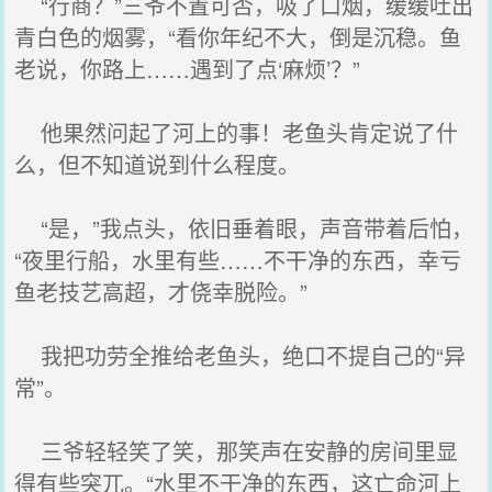
“行商？”三爷不置可否，吸了口烟，缓缓吐出
青白色的烟雾，“看你年纪不大，倒是沉稳。鱼
老说，你路上……遇到了点‘麻烦’？”
他果然问起了河上的事！老鱼头肯定说了什
么，但不知道说到什么程度。
“是，”我点头，依旧垂着眼，声音带着后怕，
“夜里行船，水里有些……不干净的东西，幸亏
鱼老技艺高超，才侥幸脱险。”
我把功劳全推给老鱼头，绝口不提自己的“异
常”。
三爷轻轻笑了笑，那笑声在安静的房间里显
得有些突兀。“水里不干净的东西，这亡命河上