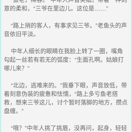
意的柔和，“三爷在里边儿。这位是……”
“路上捎的客人，有事求见三爷。”老鱼头的声
音依旧平淡。
中年人细长的眼睛在我脸上转了一圈，嘴角
勾起一丝若有若无的弧度：“生面孔啊。姑娘打
哪儿来？”
“北边，逃难来的。”我垂下眼，声音放低，带
着刻意伪装的疲惫和怯懦，“路上多亏鱼老搭
救，想来三爷这儿，讨个暂时落脚的地方，攒点
盘缠。”
“哦？”中年人挑了挑眉，没再问，起身，轻轻