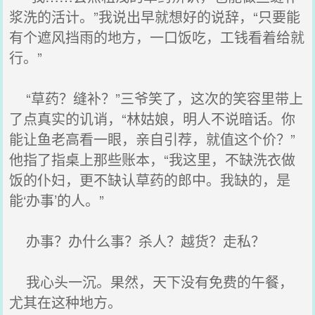
浆洗的活计。”我说出早就想好的说辞，“只要能
有个遮风挡雨的地方，一口饭吃，工钱看着给就
行。”
“草药？缝补？”三爷笑了，这次的笑容里带上
了点真实的讥诮，“林姑娘，明人不说暗话。你
能让鱼老高看一眼，亲自引荐，就值这个价？”
他指了指桌上那些账本，“我这里，不缺洗衣做
饭的仆妇，更不缺认草药的郎中。我缺的，是
能‘办事’的人。”
办事？办什么事？杀人？越货？走私？
我心头一沉。果然，天下没有免费的午餐，
尤其在这种地方。