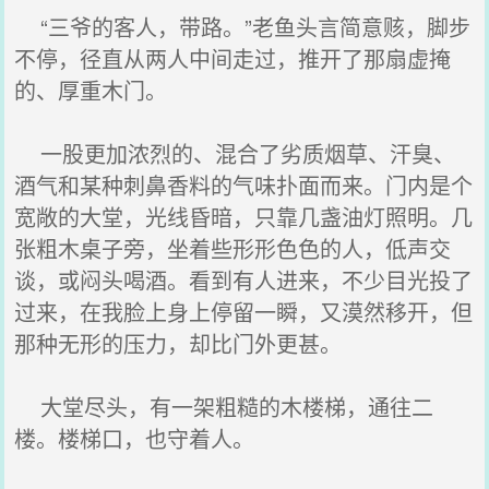
“三爷的客人，带路。”老鱼头言简意赅，脚步
不停，径直从两人中间走过，推开了那扇虚掩
的、厚重木门。
一股更加浓烈的、混合了劣质烟草、汗臭、
酒气和某种刺鼻香料的气味扑面而来。门内是个
宽敞的大堂，光线昏暗，只靠几盏油灯照明。几
张粗木桌子旁，坐着些形形色色的人，低声交
谈，或闷头喝酒。看到有人进来，不少目光投了
过来，在我脸上身上停留一瞬，又漠然移开，但
那种无形的压力，却比门外更甚。
大堂尽头，有一架粗糙的木楼梯，通往二
楼。楼梯口，也守着人。