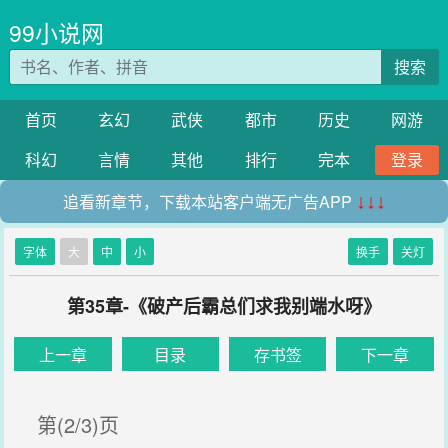
99小说网
搜索
首页
玄幻
武侠
都市
历史
网游
科幻
言情
其他
排行
完本
登录
追看新章节，下载本站客户端无广告APP
↓↓↓
字体
大
中
小
换手
关灯
第35章-《破产后霸总们求我别端水呀》
上一章
目录
存书签
下一章
第(2/3)页