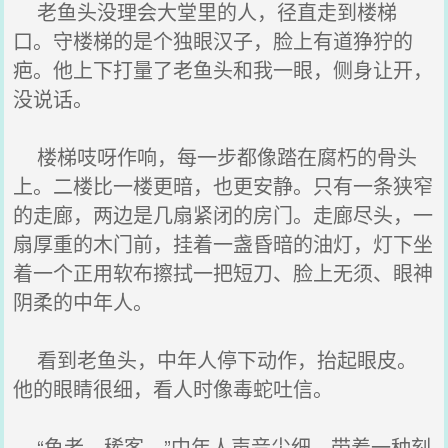
老鱼头没理会大堂里的人，径直走到楼梯
口。守楼梯的是个独眼汉子，脸上有道狰狞的
疤。他上下打量了老鱼头和我一眼，侧身让开，
没说话。
楼梯吱呀作响，每一步都像踏在腐朽的骨头
上。二楼比一楼更暗，也更安静。只有一条狭窄
的走廊，两边是几扇紧闭的房门。走廊尽头，一
扇厚重的木门前，挂着一盏昏暗的油灯，灯下坐
着一个正用软布擦拭一把短刀、脸上无须、眼神
阴柔的中年人。
看到老鱼头，中年人停下动作，抬起眼皮。
他的眼睛很细，看人时像毒蛇吐信。
“鱼老，稀客。”中年人声音尖细，带着一种刻