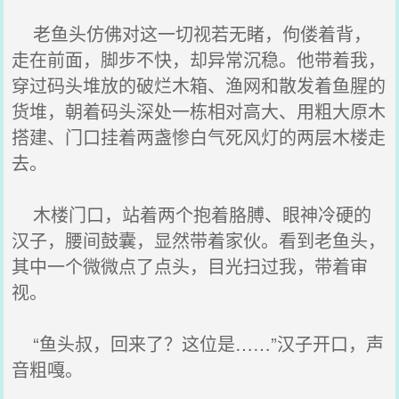
老鱼头仿佛对这一切视若无睹，佝偻着背，
走在前面，脚步不快，却异常沉稳。他带着我，
穿过码头堆放的破烂木箱、渔网和散发着鱼腥的
货堆，朝着码头深处一栋相对高大、用粗大原木
搭建、门口挂着两盏惨白气死风灯的两层木楼走
去。
木楼门口，站着两个抱着胳膊、眼神冷硬的
汉子，腰间鼓囊，显然带着家伙。看到老鱼头，
其中一个微微点了点头，目光扫过我，带着审
视。
“鱼头叔，回来了？这位是……”汉子开口，声
音粗嘎。