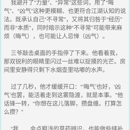
我避开了“力量”、“异常”这些词，用了“晦
气”、“凶气”这种更模糊、也更符合江湖认知的说
法。既承认自己“不寻常”，又将其归咎于“经历”
而非“本质”，同时暗示这种“不寻常”可能带来麻
烦（晦气），也可能让人忌惮（凶气）。
三爷敲击桌面的手指停了下来。他看着我，
那双锐利的眼睛里闪过一丝难以捉摸的光芒。房
间里安静得只剩下水烟壶里咕嘟的水声。
过了几秒，他才缓缓开口：“‘晦气’也好，‘凶
气’也罢，能活着走到这雾隐渡，就是本事。”他
话锋一转，“你想在这儿落脚，攒盘缠。打算怎
么攒？”
“我……会点粗浅的草药辨识，也能做些缝补