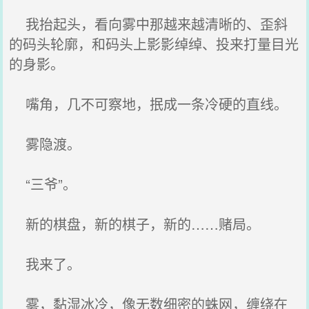
我抬起头，看向雾中那越来越清晰的、歪斜
的码头轮廓，和码头上影影绰绰、投来打量目光
的身影。
嘴角，几不可察地，抿成一条冷硬的直线。
雾隐渡。
“三爷”。
新的棋盘，新的棋子，新的……赌局。
我来了。
雾，黏湿冰冷，像无数细密的蛛网，缠绕在