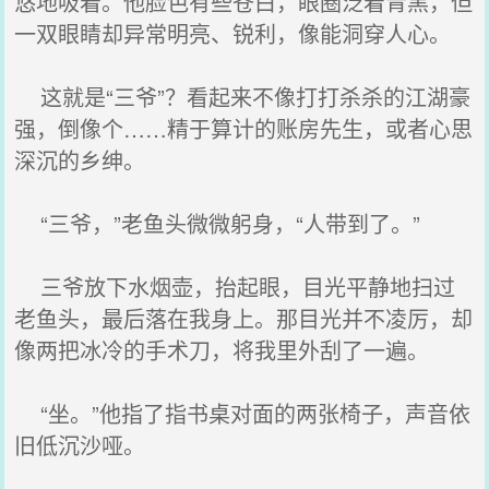
悠地吸着。他脸色有些苍白，眼圈泛着青黑，但
一双眼睛却异常明亮、锐利，像能洞穿人心。
这就是“三爷”？看起来不像打打杀杀的江湖豪
强，倒像个……精于算计的账房先生，或者心思
深沉的乡绅。
“三爷，”老鱼头微微躬身，“人带到了。”
三爷放下水烟壶，抬起眼，目光平静地扫过
老鱼头，最后落在我身上。那目光并不凌厉，却
像两把冰冷的手术刀，将我里外刮了一遍。
“坐。”他指了指书桌对面的两张椅子，声音依
旧低沉沙哑。