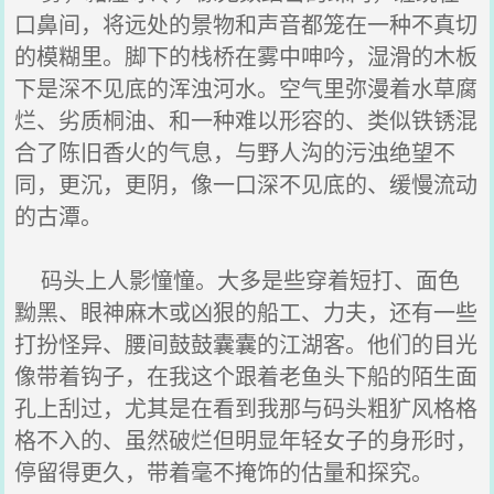
口鼻间，将远处的景物和声音都笼在一种不真切
的模糊里。脚下的栈桥在雾中呻吟，湿滑的木板
下是深不见底的浑浊河水。空气里弥漫着水草腐
烂、劣质桐油、和一种难以形容的、类似铁锈混
合了陈旧香火的气息，与野人沟的污浊绝望不
同，更沉，更阴，像一口深不见底的、缓慢流动
的古潭。
码头上人影憧憧。大多是些穿着短打、面色
黝黑、眼神麻木或凶狠的船工、力夫，还有一些
打扮怪异、腰间鼓鼓囊囊的江湖客。他们的目光
像带着钩子，在我这个跟着老鱼头下船的陌生面
孔上刮过，尤其是在看到我那与码头粗犷风格格
格不入的、虽然破烂但明显年轻女子的身形时，
停留得更久，带着毫不掩饰的估量和探究。