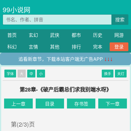
99小说网
搜索
首页
玄幻
武侠
都市
历史
网游
科幻
言情
其他
排行
完本
登录
追看新章节，下载本站客户端无广告APP
↓↓↓
字体
大
中
小
换手
关灯
第28章-《破产后霸总们求我别端水呀》
上一章
目录
存书签
下一章
第(2/3)页