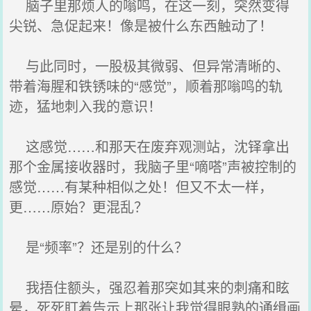
脑子里那烦人的嗡鸣，在这一刻，突然变得
尖锐、急促起来！像是被什么东西触动了！
与此同时，一股极其微弱、但异常清晰的、
带着海腥和铁锈味的“感觉”，顺着那嗡鸣的轨
迹，猛地刺入我的意识！
这感觉……和那天在废弃观测站，沈铎拿出
那个金属接收器时，我脑子里“嘀嗒”声被控制的
感觉……有某种相似之处！但又不太一样，
更……原始？更混乱？
是“频率”？还是别的什么？
我捂住额头，强忍着那突如其来的刺痛和眩
晕，死死盯着告示上那张让我觉得眼熟的通缉画