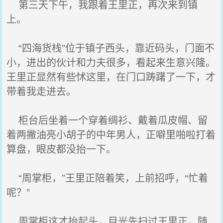
第三天下午，我跟着王里正，再次来到镇
上。
“四海货栈”位于镇子西头，靠近码头，门面不
小，进出的伙计和力夫很多，看起来生意兴隆。
王里正显然有些怵这里，在门口踌躇了一下，才
带着我走进去。
柜台后坐着一个穿着绸衫、戴着瓜皮帽、留
着两撇油亮小胡子的中年男人，正噼里啪啦打着
算盘，眼皮都没抬一下。
“周掌柜，”王里正陪着笑，上前招呼，“忙着
呢？”
周掌柜这才抬起头，目光先扫过王里正，随