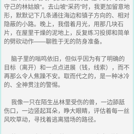
守己的林姑娘”。去山坡“采药”时，我更加留意地
形，默默记下几条通往海边和镇子方向的、相对
隐蔽的小路。晚上，我借着月光，用那几块石
片，在屋里干燥的泥地上，反复练习投掷和简单
的劈砍动作——聊胜于无的防身准备。
脑子里的嗡鸣依旧，但似乎因为有了明确的
目标（离开）和一点点进展（钱，线索），而不
再那么令人焦躁不安。取而代之的，是一种冰冷
的、全神贯注的警惕。
我像一只在陌生丛林里受伤的兽，一边舔舐
伤口，一边竖起耳朵，睁大眼睛，评估着每一丝
风吹草动，寻找着逃离猎场的路径。