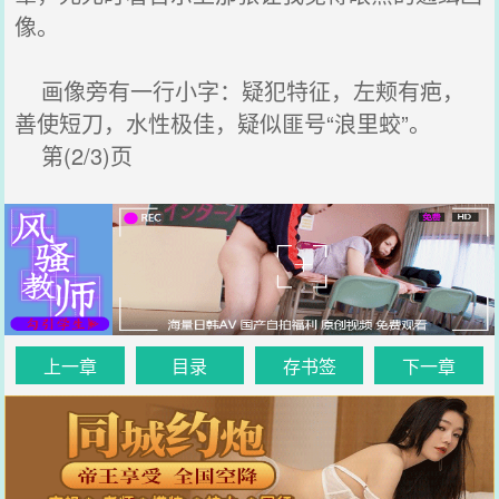
像。
画像旁有一行小字：疑犯特征，左颊有疤，
善使短刀，水性极佳，疑似匪号“浪里蛟”。
第(2/3)页
上一章
目录
存书签
下一章