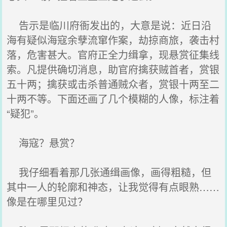
告示是临川府衙发出的，大意是说：近日沿
海有疑似海寇余孽流窜作案，劫掠商旅，袭击村
落，危害甚大。官府正全力缉拿，现悬赏征集线
索。凡提供确切消息，助官府擒获贼首者，赏银
五十两；擒获或击杀普通贼众者，赏银十两至二
十两不等。下面还画了几个模糊的人像，标注着
“疑犯”。
海寇？悬赏？
我仔细看着那几张通缉画像，画得粗糙，但
其中一人的轮廓和神态，让我觉得有点眼熟……
像是在哪里见过？