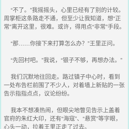
“不了。”我摇摇头，心里已经有了别的计较。
周掌柜这条路走不通，但至少让我知道，想“正
常”离开这里，很难。或许，得用点“非常”手段。
“那……你接下来打算怎么办？”王里正问。
“先回村吧。”我说，“银子不够，再想办法。”
我们沉默地往回走。路过镇子中心时，看到
一处布告栏前围了不少人，对着墙上新贴的一张
告示指指点点，议论纷纷。
我本不想凑热闹，但眼尖地瞥见告示上盖着
官府的朱红大印，还有“海寇”、“悬赏”等字眼，
心头一动，拉着王里正走了过去。