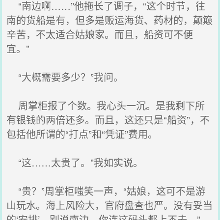
“南边啊……”他拖长了调子，“这个时节，往
南的货船是有，但多是贩运海货、药材的，颠簸
辛苦，不太适合姑娘家。而且，船资可不便
宜。”
“大概需要多少？”我问。
周掌柜报了个数。我心头一沉。是我剩下所
有银钱的两倍还多。而且，这还只是“船资”，不
包括他所谓的“打点”和“凭证”费用。
“这……太贵了。”我如实说。
“贵？”周掌柜嗤笑一声，“姑娘，这可不是游
山玩水。海上风险大，官府盘查也严。没有妥当
的‘安排’，别说南边，你连这码头都上不去。”