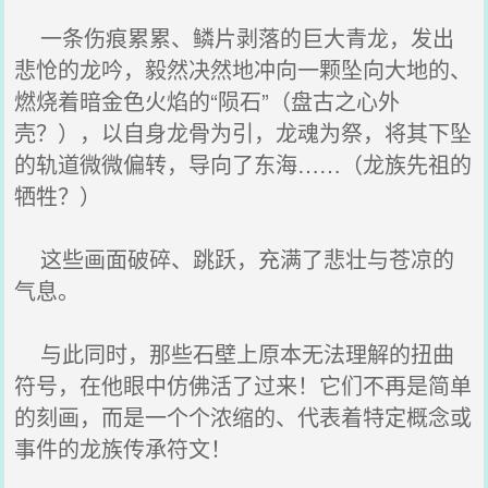
一条伤痕累累、鳞片剥落的巨大青龙，发出
悲怆的龙吟，毅然决然地冲向一颗坠向大地的、
燃烧着暗金色火焰的“陨石”（盘古之心外
壳？），以自身龙骨为引，龙魂为祭，将其下坠
的轨道微微偏转，导向了东海……（龙族先祖的
牺牲？）
这些画面破碎、跳跃，充满了悲壮与苍凉的
气息。
与此同时，那些石壁上原本无法理解的扭曲
符号，在他眼中仿佛活了过来！它们不再是简单
的刻画，而是一个个浓缩的、代表着特定概念或
事件的龙族传承符文！