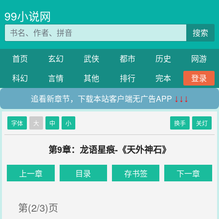
99小说网
搜索
首页
玄幻
武侠
都市
历史
网游
科幻
言情
其他
排行
完本
登录
追看新章节，下载本站客户端无广告APP
↓↓↓
字体
大
中
小
换手
关灯
第9章：龙语星痕-《天外神石》
上一章
目录
存书签
下一章
第(2/3)页