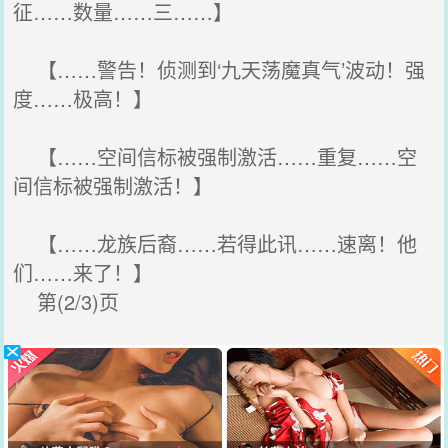
征……数量……三……】
【……警告！侦测到‘九天荡魔真气’波动！强
度……极高！】
【……空间信标被强制激活……重复……空
间信标被强制激活！】
【……龙族后裔……若得此讯……速离！他
们……来了！】
第(2/3)页