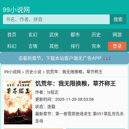
99小说网
搜索
首页
玄幻
武侠
都市
历史
网游
科幻
言情
其他
排行
完本
登录
追看新章节，下载本站客户端无广告APP
↓↓↓
99小说网
>
历史小说
> 饥荒年：我无限换粮，草芥称王
饥荒年：我无限换粮，草芥称王
作者：
tx程志
更新时间：2025-11-29 08:53:58
状态：连载
最新章节：
第一卷雪原绝境求生 第051章乱世先杀
圣母