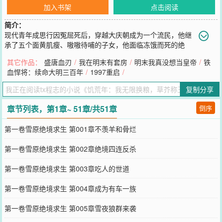
加入书架
点击阅读
简介：
现代青年成思行因冤屈死后，穿越大庆朝成为一个流民，他继
承了五个面黄肌瘦、嗷嗷待哺的子女，他面临冻饿而死的绝
境。面对这个未知的陌生世界，他内心充满恐惧，然而，在遇到流民
其它作品：
盛唐血刃
/
我在明末有套房
/
明末我真没想当皇帝
/
铁
掠食者，想要吃他的儿子时，他为保护孩子，不惜拼命，却激活了杀
血悍将：续命大明三百年
/
1997重启
/
戮系统……前世因救人而死，今生却要靠杀戮求生。那又怎样？在这
人吃人的世道，仁慈救不了孩子，也救不了自己。既然躲不过，那就
复制分享
杀出一条血路，带着孩子们活下去……
您要是觉得《
饥荒年：我无限换粮，草芥称王
》还不错的话请不要忘
章节列表，第1章~ 51章/共51章
倒序
记向您QQ群和微博微信里的朋友推荐哦！
第一卷雪原绝境求生 第001章不羡羊和骨烂
第一卷雪原绝境求生 第002章绝境四连反杀
第一卷雪原绝境求生 第003章吃人的世道
第一卷雪原绝境求生 第004章成为有车一族
第一卷雪原绝境求生 第005章雪夜狼群来袭