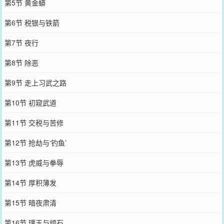
第5节 黄金蟒
第6节 税银与铁箭
第7节 夜行
第8节 除恶
第9节 走上习武之路
第10节 初窥武道
第11节 交税与苦修
第12节 抢劫与‘钓鱼’
第13节 虎威与拳辱
第14节 厚积薄发
第15节 暗夜肃清
第16节 璞玉与顽石