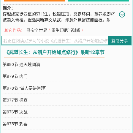
简介：
穿越成家徒四壁的穷书生，税银压顶，恶霸环伺，童养媳即将
被卖入青楼。崔浩果断弃文从武，却意外觉醒技能面板。射
箭、拳法、采药、炼丹……万物皆可堆进度，万技皆可升！
其它作品：
寻宝全世界
/
重生印尼当财阀
/
您要是觉得《
武道长生：从猎户开始加点修行
》还不错的话请不要忘
记向您QQ群和微博微信里的朋友推荐哦！
复制分享
《武道长生：从猎户开始加点修行》最新12章节
第980节 通天境圆满
第979节 内门
第978节 ‘做人要讲道理’
第977节 探查
第976节 决战
第975节 刺客