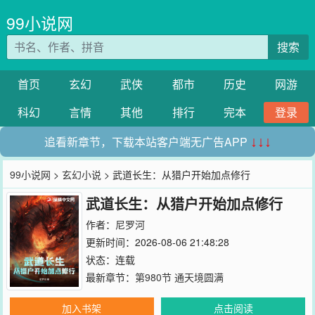
99小说网
搜索
首页
玄幻
武侠
都市
历史
网游
科幻
言情
其他
排行
完本
登录
追看新章节，下载本站客户端无广告APP
↓↓↓
99小说网
>
玄幻小说
> 武道长生：从猎户开始加点修行
武道长生：从猎户开始加点修行
作者：
尼罗河
更新时间：2026-08-06 21:48:28
状态：连载
最新章节：
第980节 通天境圆满
加入书架
点击阅读