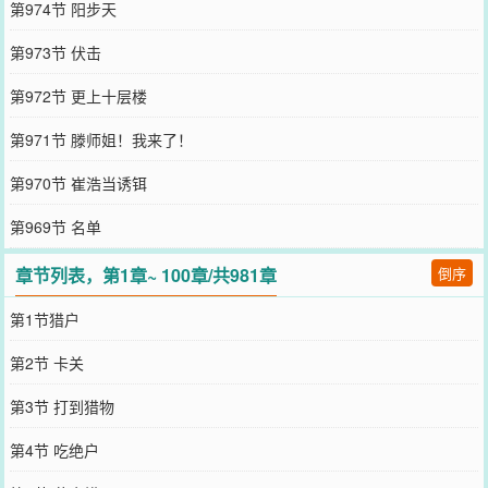
第974节 阳步天
第973节 伏击
第972节 更上十层楼
第971节 滕师姐！我来了！
第970节 崔浩当诱铒
第969节 名单
章节列表，第1章~ 100章/共981章
倒序
第1节猎户
第2节 卡关
第3节 打到猎物
第4节 吃绝户