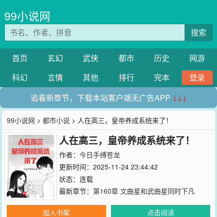
99小说网
搜索
首页
玄幻
武侠
都市
历史
网游
科幻
言情
其他
排行
完本
登录
追看新章节，下载本站客户端无广告APP
↓↓↓
99小说网
>
都市小说
> 人在高三，皇帝养成系统来了！
人在高三，皇帝养成系统来了！
作者：
今日手缚苍龙
更新时间：2025-11-24 23:44:42
状态：连载
最新章节：
第160章 文曲星和武曲星同时下凡
加入书架
点击阅读