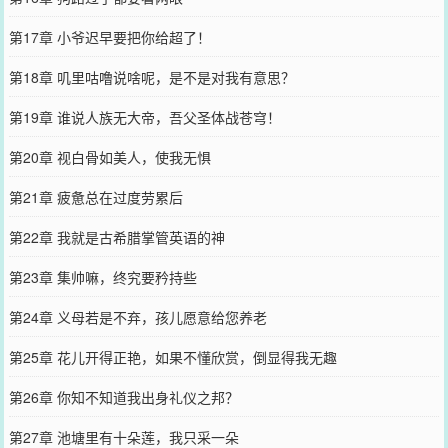
第17章 小爷迟早要把你给超了！
第18章 叽里咕噜说啥呢，是不是对我有意思？
第19章 谁说人族无大帝，吾父圣体战苍穹！
第20章 视白骨如美人，使我无惧
第21章 疲惫总在过度劳累后
第22章 我就是古希腊掌管英语的神
第23章 集帅嘛，终究要矜持些
第24章 义母若是不弃，孩儿愿意给您养老
第25章 花儿开得正艳，如果不懂欣赏，倒显得我无趣
第26章 你知不知道我出身礼仪之邦？
第27章 池塘里有十朵莲，我只采一朵