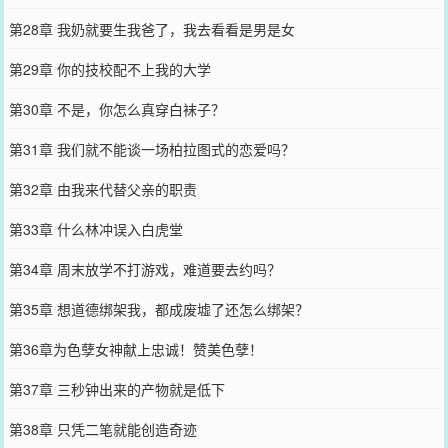
第28章 我奶就要生我爸了，我去看看是男是女
第29章 你的技校配不上我的大学
第30章 不是，你怎么真穿白袜子？
第31章 我们就不能谈一场柏拉图式的恋爱吗？
第32章 由我来代替父亲的职责
第33章 什么林冲误入白虎堂
第34章 周末放学不打游戏，难道要去约吗？
第35章 想道德绑架我，都成废墟了还怎么绑架？
第36章为色孽女神献上忠诚！赞美色孽！
第37章 三秒钟出来的产物就是低下
第38章 只凭二笔就能创造奇迹