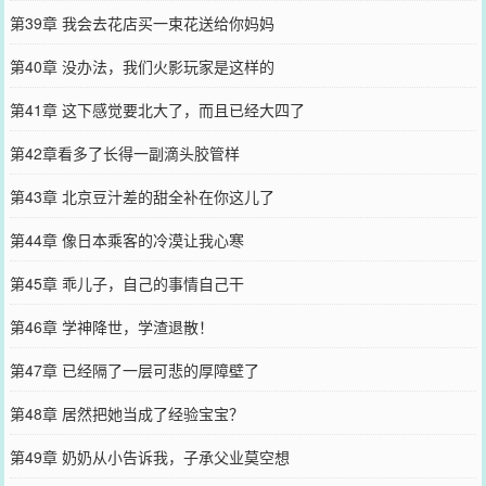
第39章 我会去花店买一束花送给你妈妈
第40章 没办法，我们火影玩家是这样的
第41章 这下感觉要北大了，而且已经大四了
第42章看多了长得一副滴头胶管样
第43章 北京豆汁差的甜全补在你这儿了
第44章 像日本乘客的冷漠让我心寒
第45章 乖儿子，自己的事情自己干
第46章 学神降世，学渣退散！
第47章 已经隔了一层可悲的厚障壁了
第48章 居然把她当成了经验宝宝？
第49章 奶奶从小告诉我，子承父业莫空想