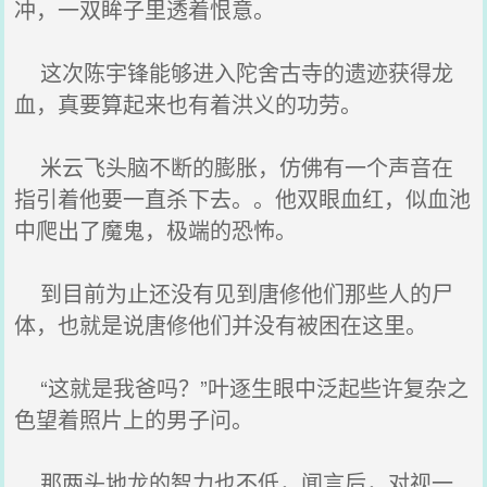
冲，一双眸子里透着恨意。
这次陈宇锋能够进入陀舍古寺的遗迹获得龙
血，真要算起来也有着洪义的功劳。
米云飞头脑不断的膨胀，仿佛有一个声音在
指引着他要一直杀下去。。他双眼血红，似血池
中爬出了魔鬼，极端的恐怖。
到目前为止还没有见到唐修他们那些人的尸
体，也就是说唐修他们并没有被困在这里。
“这就是我爸吗？”叶逐生眼中泛起些许复杂之
色望着照片上的男子问。
那两头地龙的智力也不低，闻言后，对视一