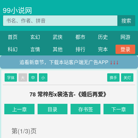
99小说网
搜索
首页
玄幻
武侠
都市
历史
网游
科幻
言情
其他
排行
完本
登录
追看新章节，下载本站客户端无广告APP
↓↓↓
字体
大
中
小
换手
关灯
78 常梓彤x裴洛言-《婚后再爱》
上一章
目录
存书签
下一章
第(1/3)页