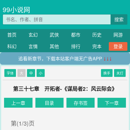
99小说网
搜索
首页
玄幻
武侠
都市
历史
网游
科幻
言情
其他
排行
完本
登录
追看新章节，下载本站客户端无广告APP
↓↓↓
字体
大
中
小
换手
关灯
第三十七章 开拓者-《谋局者2：风云际会》
上一章
目录
存书签
下一章
第(1/3)页